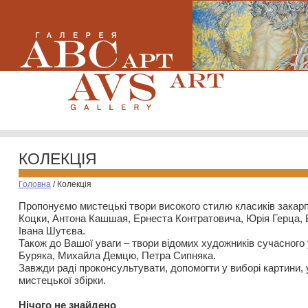
КОЛЕКЦІЯ
Головна
/
Колекція
Пропонуємо мистецькі твори високого стилю класиків закар
Коцки, Антона Кашшая, Ернеста Контратовича, Юрія Герца,
Івана Шутєва.
Також до Вашої уваги – твори відомих художників сучасного
Буряка, Михайла Демцю, Петра Сипняка.
Завжди раді проконсультувати, допомогти у виборі картини, 
мистецької збірки.
Нiчого не знайдено