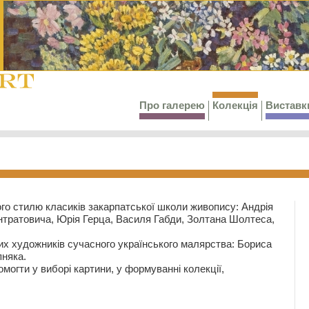
Про галерею
Колекція
Виставк
го стилю класиків закарпатської школи живопису: Андрія
тратовича, Юрія Герца, Василя Габди, Золтана Шолтеса,
их художників сучасного українського малярства: Бориса
няка.
могти у виборі картини, у формуванні колекції,