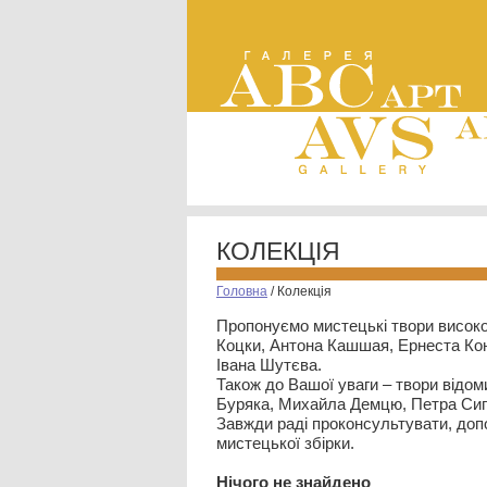
КОЛЕКЦІЯ
Головна
/
Колекція
Пропонуємо мистецькі твори високо
Коцки, Антона Кашшая, Ернеста Кон
Івана Шутєва.
Також до Вашої уваги – твори відом
Буряка, Михайла Демцю, Петра Сип
Завжди раді проконсультувати, допо
мистецької збірки.
Нiчого не знайдено