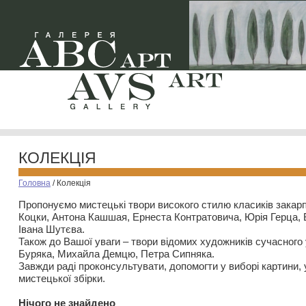
КОЛЕКЦІЯ
Головна
/
Колекція
Пропонуємо мистецькі твори високого стилю класиків закар
Коцки, Антона Кашшая, Ернеста Контратовича, Юрія Герца,
Івана Шутєва.
Також до Вашої уваги – твори відомих художників сучасного
Буряка, Михайла Демцю, Петра Сипняка.
Завжди раді проконсультувати, допомогти у виборі картини, 
мистецької збірки.
Нiчого не знайдено