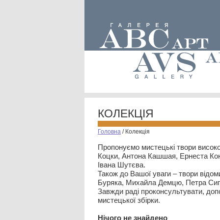
КОЛЕКЦІЯ
Головна
/
Колекція
Пропонуємо мистецькі твори високо
Коцки, Антона Кашшая, Ернеста Кон
Івана Шутєва.
Також до Вашої уваги – твори відом
Буряка, Михайла Демцю, Петра Сип
Завжди раді проконсультувати, допо
мистецької збірки.
Нiчого не знайдено