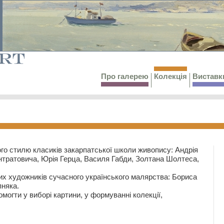
Про галерею
Колекція
Виставк
го стилю класиків закарпатської школи живопису: Андрія
тратовича, Юрія Герца, Василя Габди, Золтана Шолтеса,
их художників сучасного українського малярства: Бориса
няка.
могти у виборі картини, у формуванні колекції,