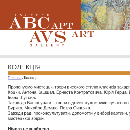
КОЛЕКЦІЯ
Головна
/
Колекція
Пропонуємо мистецькі твори високого стилю класиків закар
Коцки, Антона Кашшая, Ернеста Контратовича, Юрія Герца,
Івана Шутєва.
Також до Вашої уваги – твори відомих художників сучасного
Буряка, Михайла Демцю, Петра Сипняка.
Завжди раді проконсультувати, допомогти у виборі картини, 
мистецької збірки.
Нiчого не знайдено