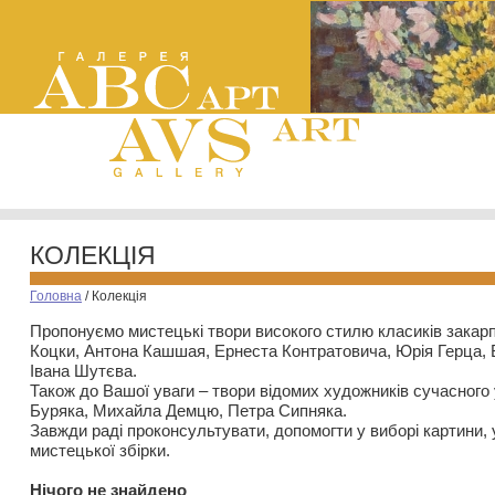
КОЛЕКЦІЯ
Головна
/
Колекція
Пропонуємо мистецькі твори високого стилю класиків закар
Коцки, Антона Кашшая, Ернеста Контратовича, Юрія Герца,
Івана Шутєва.
Також до Вашої уваги – твори відомих художників сучасного
Буряка, Михайла Демцю, Петра Сипняка.
Завжди раді проконсультувати, допомогти у виборі картини, 
мистецької збірки.
Нiчого не знайдено