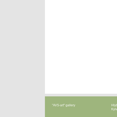
"AVS-art" gallery
Hlyb
Kyi