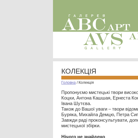
КОЛЕКЦІЯ
Головна
/
Колекція
Пропонуємо мистецькі твори високо
Коцки, Антона Кашшая, Ернеста Кон
Івана Шутєва.
Також до Вашої уваги – твори відом
Буряка, Михайла Демцю, Петра Сип
Завжди раді проконсультувати, допо
мистецької збірки.
Нiчого не знайдено