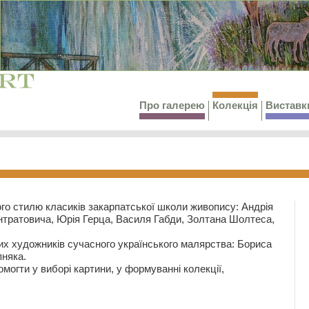
Про галерею
Колекція
Виставк
го стилю класиків закарпатської школи живопису: Андрія
тратовича, Юрія Герца, Василя Габди, Золтана Шолтеса,
их художників сучасного українського малярства: Бориса
няка.
могти у виборі картини, у формуванні колекції,