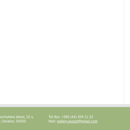
ochytska street, 32-v,
Tel./fax: +380 (44) 359 11 33
v, Ukraine, 04050
Mail:
gallery.avsart@gmail.com