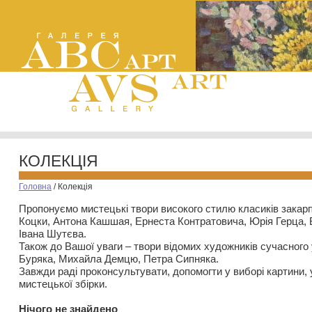
КОЛЕКЦІЯ
Головна
/
Колекція
Пропонуємо мистецькі твори високого стилю класиків закар
Коцки, Антона Кашшая, Ернеста Контратовича, Юрія Герца,
Івана Шутєва.
Також до Вашої уваги – твори відомих художників сучасного
Буряка, Михайла Демцю, Петра Сипняка.
Завжди раді проконсультувати, допомогти у виборі картини, 
мистецької збірки.
Нiчого не знайдено