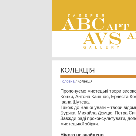
КОЛЕКЦІЯ
Головна
/
Колекція
Пропонуємо мистецькі твори високо
Коцки, Антона Кашшая, Ернеста Кон
Івана Шутєва.
Також до Вашої уваги – твори відом
Буряка, Михайла Демцю, Петра Сип
Завжди раді проконсультувати, допо
мистецької збірки.
Нiчого не знайдено