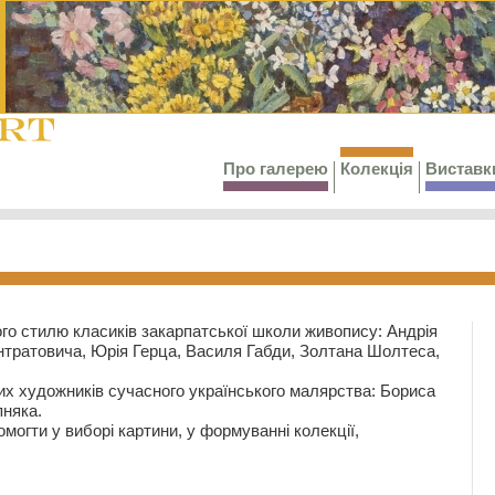
Про галерею
Колекція
Виставк
го стилю класиків закарпатської школи живопису: Андрія
тратовича, Юрія Герца, Василя Габди, Золтана Шолтеса,
их художників сучасного українського малярства: Бориса
няка.
могти у виборі картини, у формуванні колекції,