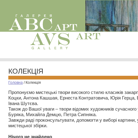
КОЛЕКЦІЯ
Головна
/
Колекція
Пропонуємо мистецькі твори високого стилю класиків закар
Коцки, Антона Кашшая, Ернеста Контратовича, Юрія Герца,
Івана Шутєва.
Також до Вашої уваги – твори відомих художників сучасного
Буряка, Михайла Демцю, Петра Сипняка.
Завжди раді проконсультувати, допомогти у виборі картини, 
мистецької збірки.
Нiчого не знайдено