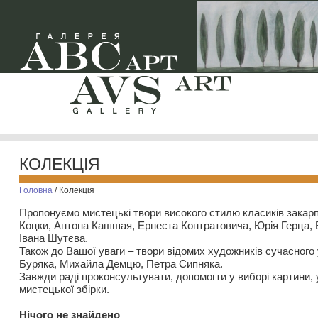
КОЛЕКЦІЯ
Головна
/
Колекція
Пропонуємо мистецькі твори високого стилю класиків закар
Коцки, Антона Кашшая, Ернеста Контратовича, Юрія Герца,
Івана Шутєва.
Також до Вашої уваги – твори відомих художників сучасного
Буряка, Михайла Демцю, Петра Сипняка.
Завжди раді проконсультувати, допомогти у виборі картини, 
мистецької збірки.
Нiчого не знайдено