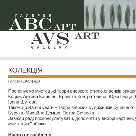
КОЛЕКЦІЯ
Головна
/
Колекція
Пропонуємо мистецькі твори високого стилю класиків закар
Коцки, Антона Кашшая, Ернеста Контратовича, Юрія Герца,
Івана Шутєва.
Також до Вашої уваги – твори відомих художників сучасного
Буряка, Михайла Демцю, Петра Сипняка.
Завжди раді проконсультувати, допомогти у виборі картини, 
мистецької збірки.
Нiчого не знайдено