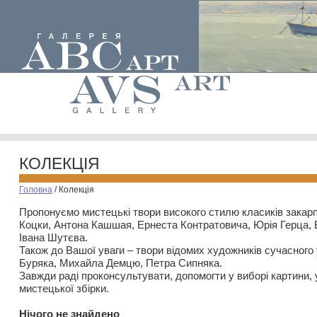
КОЛЕКЦІЯ
Головна
/
Колекція
Пропонуємо мистецькі твори високого стилю класиків закар
Коцки, Антона Кашшая, Ернеста Контратовича, Юрія Герца,
Івана Шутєва.
Також до Вашої уваги – твори відомих художників сучасного
Буряка, Михайла Демцю, Петра Сипняка.
Завжди раді проконсультувати, допомогти у виборі картини, 
мистецької збірки.
Нiчого не знайдено