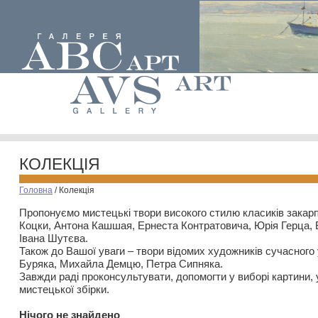
КОЛЕКЦІЯ
Головна
/
Колекція
Пропонуємо мистецькі твори високого стилю класиків закар
Коцки, Антона Кашшая, Ернеста Контратовича, Юрія Герца,
Івана Шутєва.
Також до Вашої уваги – твори відомих художників сучасного
Буряка, Михайла Демцю, Петра Сипняка.
Завжди раді проконсультувати, допомогти у виборі картини, 
мистецької збірки.
Нiчого не знайдено