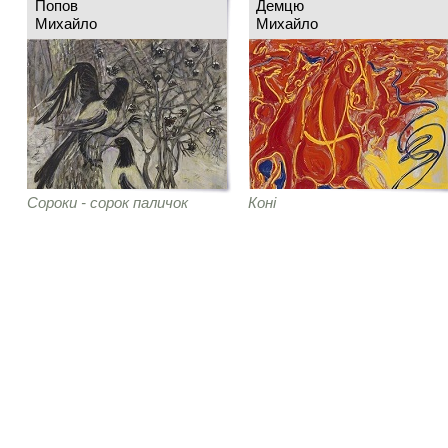
Попов
Демцю
Михайло
Михайло
Сороки - сорок паличок
Коні