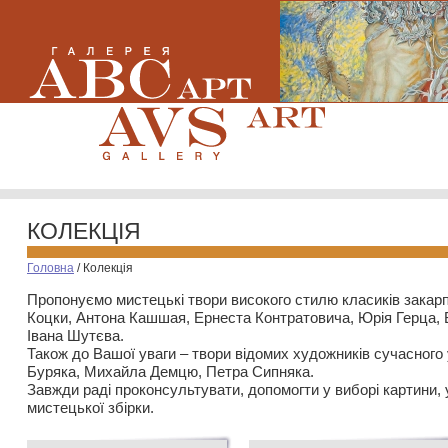
КОЛЕКЦІЯ
Головна
/
Колекція
Пропонуємо мистецькі твори високого стилю класиків закар
Коцки, Антона Кашшая, Ернеста Контратовича, Юрія Герца,
Івана Шутєва.
Також до Вашої уваги – твори відомих художників сучасного
Буряка, Михайла Демцю, Петра Сипняка.
Завжди раді проконсультувати, допомогти у виборі картини, 
мистецької збірки.