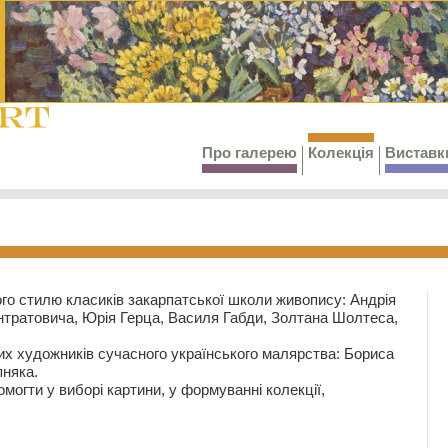
Про галерею
Колекція
Виставк
го стилю класиків закарпатської школи живопису: Андрія
тратовича, Юрія Герца, Василя Габди, Золтана Шолтеса,
их художників сучасного українського малярства: Бориса
няка.
могти у виборі картини, у формуванні колекції,