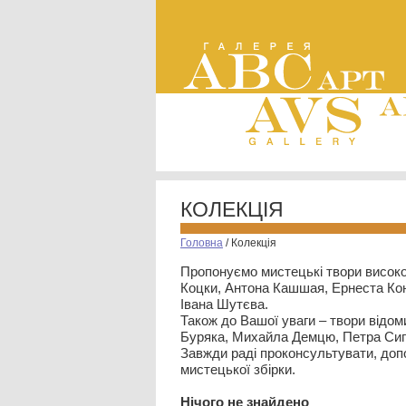
КОЛЕКЦІЯ
Головна
/
Колекція
Пропонуємо мистецькі твори високо
Коцки, Антона Кашшая, Ернеста Кон
Івана Шутєва.
Також до Вашої уваги – твори відом
Буряка, Михайла Демцю, Петра Сип
Завжди раді проконсультувати, допо
мистецької збірки.
Нiчого не знайдено