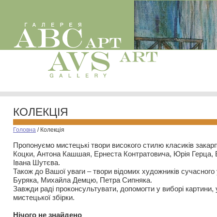
КОЛЕКЦІЯ
Головна
/
Колекція
Пропонуємо мистецькі твори високого стилю класиків закар
Коцки, Антона Кашшая, Ернеста Контратовича, Юрія Герца,
Івана Шутєва.
Також до Вашої уваги – твори відомих художників сучасного
Буряка, Михайла Демцю, Петра Сипняка.
Завжди раді проконсультувати, допомогти у виборі картини, 
мистецької збірки.
Нiчого не знайдено