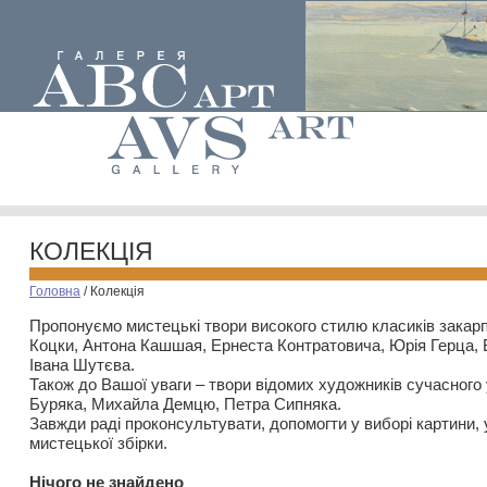
КОЛЕКЦІЯ
Головна
/
Колекція
Пропонуємо мистецькі твори високого стилю класиків закар
Коцки, Антона Кашшая, Ернеста Контратовича, Юрія Герца,
Івана Шутєва.
Також до Вашої уваги – твори відомих художників сучасного
Буряка, Михайла Демцю, Петра Сипняка.
Завжди раді проконсультувати, допомогти у виборі картини, 
мистецької збірки.
Нiчого не знайдено