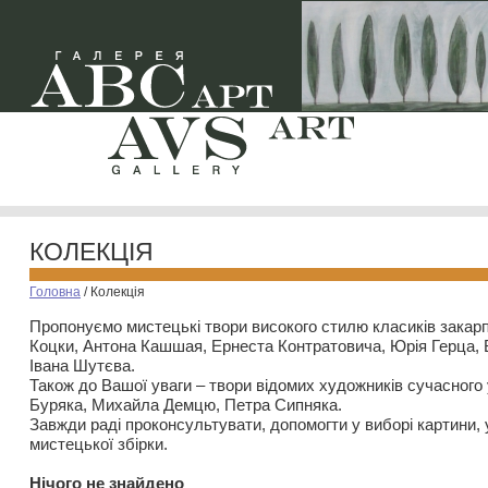
КОЛЕКЦІЯ
Головна
/
Колекція
Пропонуємо мистецькі твори високого стилю класиків закар
Коцки, Антона Кашшая, Ернеста Контратовича, Юрія Герца,
Івана Шутєва.
Також до Вашої уваги – твори відомих художників сучасного
Буряка, Михайла Демцю, Петра Сипняка.
Завжди раді проконсультувати, допомогти у виборі картини, 
мистецької збірки.
Нiчого не знайдено