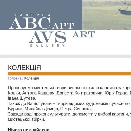
КОЛЕКЦІЯ
Головна
/
Колекція
Пропонуємо мистецькі твори високого стилю класиків закар
Коцки, Антона Кашшая, Ернеста Контратовича, Юрія Герца,
Івана Шутєва.
Також до Вашої уваги – твори відомих художників сучасного
Буряка, Михайла Демцю, Петра Сипняка.
Завжди раді проконсультувати, допомогти у виборі картини, 
мистецької збірки.
Нiчого не знайдено