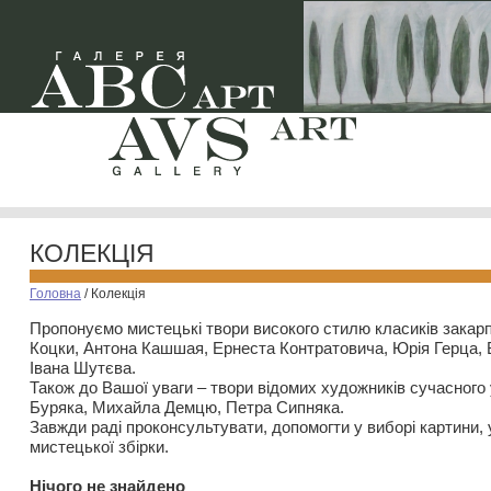
КОЛЕКЦІЯ
Головна
/
Колекція
Пропонуємо мистецькі твори високого стилю класиків закар
Коцки, Антона Кашшая, Ернеста Контратовича, Юрія Герца,
Івана Шутєва.
Також до Вашої уваги – твори відомих художників сучасного
Буряка, Михайла Демцю, Петра Сипняка.
Завжди раді проконсультувати, допомогти у виборі картини, 
мистецької збірки.
Нiчого не знайдено