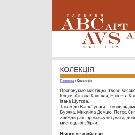
КОЛЕКЦІЯ
Головна
/
Колекція
Пропонуємо мистецькі твори високо
Коцки, Антона Кашшая, Ернеста Кон
Івана Шутєва.
Також до Вашої уваги – твори відом
Буряка, Михайла Демцю, Петра Сип
Завжди раді проконсультувати, допо
мистецької збірки.
Нiчого не знайдено