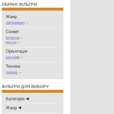
ОБРАНІ ФІЛЬТРИ
Жанр
натюрморт
Сюжет
інтер'єр
посуд
Oрієнтація
круглий
Техніка
левкас
ФІЛЬТРИ ДЛЯ ВИБОРУ
Категорія
Жанр