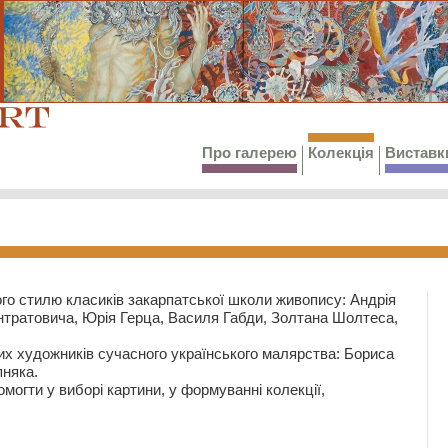
Про галерею
Колекція
Виставк
го стилю класиків закарпатської школи живопису: Андрія
тратовича, Юрія Герца, Василя Габди, Золтана Шолтеса,
их художників сучасного українського малярства: Бориса
няка.
могти у виборі картини, у формуванні колекції,