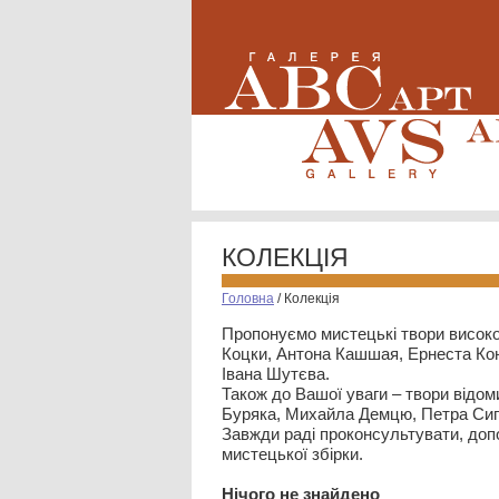
КОЛЕКЦІЯ
Головна
/
Колекція
Пропонуємо мистецькі твори високо
Коцки, Антона Кашшая, Ернеста Кон
Івана Шутєва.
Також до Вашої уваги – твори відом
Буряка, Михайла Демцю, Петра Сип
Завжди раді проконсультувати, допо
мистецької збірки.
Нiчого не знайдено