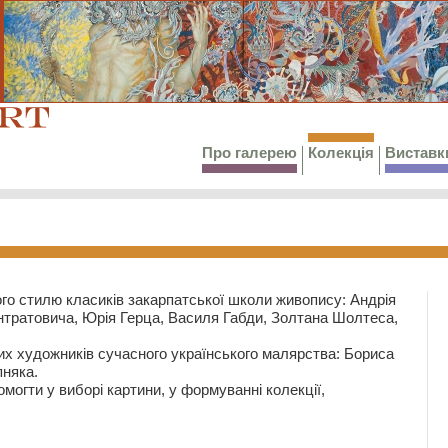
Про галерею
Колекція
Виставк
го стилю класиків закарпатської школи живопису: Андрія
тратовича, Юрія Герца, Василя Габди, Золтана Шолтеса,
их художників сучасного українського малярства: Бориса
няка.
могти у виборі картини, у формуванні колекції,