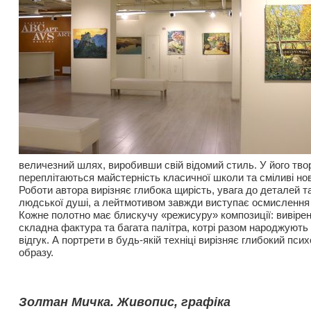
величезний шлях, виробивши свій відомий стиль. У його тво
переплітаються майстерність класичної школи та сміливі нов
Роботи автора вирізняє глибока щирість, увага до деталей т
людської душі, а лейтмотивом завжди виступає осмислення
Кожне полотно має блискучу «режисуру» композиції: вивірені
складна фактура та багата палітра, котрі разом народжують
відгук. А портрети в будь-якій техніці вирізняє глибокий псих
образу.
Золтан Мичка. Живопис, графіка