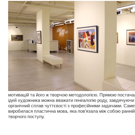
мотивацій та його ж творчою методологією. Прямою постач
ідей художника можна вважати генеалогію роду, завдячуючи 
органічний сплав чуттєвості з професійними задачами. Саме 
виробилася пластична мова, яка пов’язала між собою ранній і
творчого поступу.