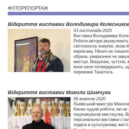
ФОТОРЕПОРТАЖ
Відкриття виставки Володимира Колеснико
03 листопада 2020
Виставка Володимира Колес
Роботи автора акумулюють
світлоносну енергію, якою й
вернісажу. Нікого не лишил
образи, увиразнені чи заву
мистця. Вишукані, чуттєві, ж
вони наче потверджують, щ
переможе Танатоса.
Відкриття виставки Миколи Шимчука
06 жовтня 2020
Львівський маестро Микола
Києва чудові роботи, які н
поціновувачів мистецтва. В
персональної виставки ста
подією в культурному житті 