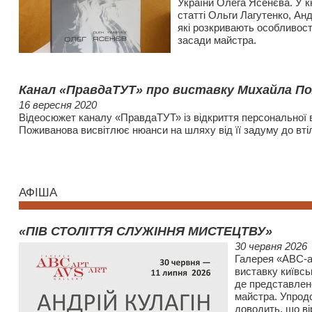
України Олега Ясенєва. У к
статті Ольги Лагутенко, Ан
які розкривають особливост
засади майстра.
Канал «ПравдаТУТ» про виставку Михайла П
16 вересня 2020
Відеосюжет каналу «ПравдаТУТ» із відкриття персональної
Поживанова висвітлює нюанси на шляху від її задуму до вті
АФІША
«ПІВ СТОЛІТТЯ СЛУЖІННЯ МИСТЕЦТВУ»
30 червня 2026
Галерея «АВС-а
виставку київсь
де представлен
майстра. Упродо
доводить, що ві