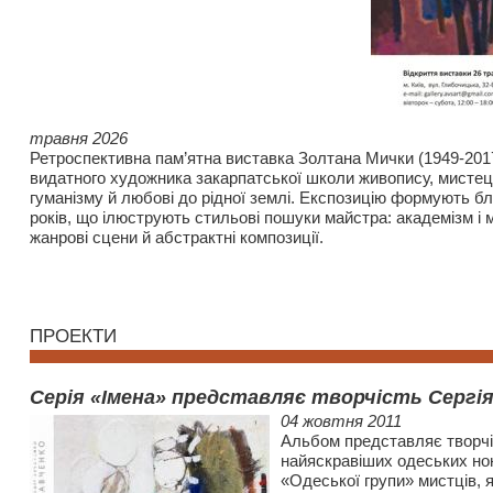
травня 2026
Ретроспективна пам’ятна виставка Золтана Мички (1949-201
видатного художника закарпатської школи живопису, мистец
гуманізму й любові до рідної землі. Експозицію формують бл
років, що ілюструють стильові пошуки майстра: академізм і 
жанрові сцени й абстрактні композиції.
ПРОЕКТИ
Cерія «Імена» представляє творчість Сергія
04 жовтня 2011
Альбом представляє творчіс
найяскравіших одеських нон
«Одеської групи» мистців, я