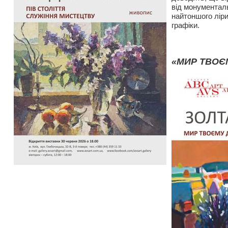
від монументаль
найтоншого ліри
графіки.
«МИР ТВОЄ