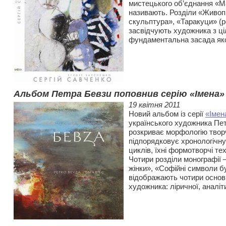
мистецького об’єднання «Ма
називають. Розділи «Живоп
скульптура», «Таракуци» (
засвідчують художника з ц
фундаментальна засада якої
Альбом Петра Бевзи поповнив серію «Імена»
19 квітня 2011
Новий альбом із серії
«Імен
українського художника Пет
розкриває морфологію творч
підпорядковує хронологічну
циклів, їхні формотворчі те
Чотири розділи монографії 
жінки», «Софійні символи б
відображають чотири основн
художника: ліричної, аналіт