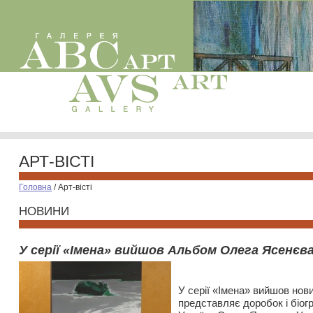
АРТ-ВІСТІ
Головна
/
Арт-вісті
НОВИНИ
У серії «Імена» вийшов Альбом Олега Ясенєв
28 січня
У серії «Імена» вийшов нов
представляє доробок і біо