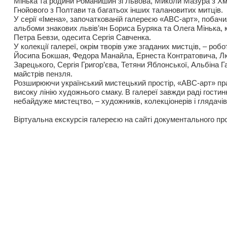
Мінька та родини Романишин зі Львова, Миколи Мазура з Хм
Гнойового з Полтави та багатьох інших талановитих митців.
У серії «Імена», започаткованій галереєю «АВС-арт», побачи
альбоми знакових львів’ян Бориса Буряка та Олега Мінька, 
Петра Бевзи, одесита Сергія Савченка.
У колекції галереї, окрім творів уже згаданих мистців, – ро
Йосипа Бокшая, Федора Манайла, Ернеста Контратовича, Л
Зарецького, Сергія Григор’єва, Тетяни Яблонської, Альбіна Г
майстрів пензля.
Розширюючи український мистецький простір, «АВС-арт» пра
високу лінію художнього смаку. В галереї завжди раді гостин
небайдуже мистецтво, – художників, колекціонерів і глядачів
Віртуальна екскурсія галереєю на сайті документального п