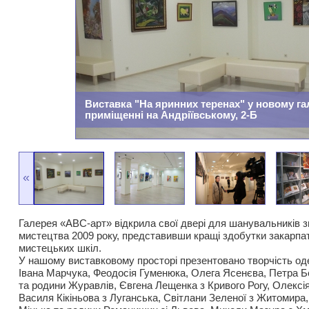
Виставка "На яринних теренах" у новому г
приміщенні на Андріївському, 2-Б
«
Галерея «АВС-арт» відкрила свої двері для шанувальників з
мистецтва 2009 року, представивши кращі здобутки закарпат
мистецьких шкіл.
У нашому виставковому просторі презентовано творчість оде
Івана Марчука, Феодосія Гуменюка, Олега Ясенєва, Петра Б
та родини Журавлів, Євгена Лещенка з Кривого Рогу, Олексі
Василя Кікіньова з Луганська, Світлани Зеленої з Житомира,