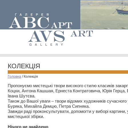
КОЛЕКЦІЯ
Головна
/
Колекція
Пропонуємо мистецькі твори високого стилю класиків закар
Коцки, Антона Кашшая, Ернеста Контратовича, Юрія Герца,
Івана Шутєва.
Також до Вашої уваги – твори відомих художників сучасного
Буряка, Михайла Демцю, Петра Сипняка.
Завжди раді проконсультувати, допомогти у виборі картини, 
мистецької збірки.
Нiчого не знайдено