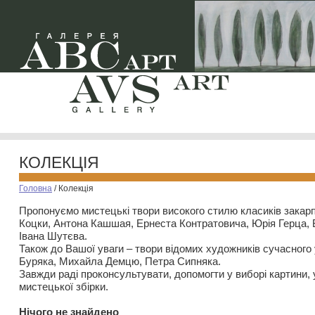
КОЛЕКЦІЯ
Головна
/
Колекція
Пропонуємо мистецькі твори високого стилю класиків закар
Коцки, Антона Кашшая, Ернеста Контратовича, Юрія Герца,
Івана Шутєва.
Також до Вашої уваги – твори відомих художників сучасного
Буряка, Михайла Демцю, Петра Сипняка.
Завжди раді проконсультувати, допомогти у виборі картини, 
мистецької збірки.
Нiчого не знайдено