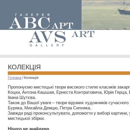
КОЛЕКЦІЯ
Головна
/
Колекція
Пропонуємо мистецькі твори високого стилю класиків закар
Коцки, Антона Кашшая, Ернеста Контратовича, Юрія Герца,
Івана Шутєва.
Також до Вашої уваги – твори відомих художників сучасного
Буряка, Михайла Демцю, Петра Сипняка.
Завжди раді проконсультувати, допомогти у виборі картини, 
мистецької збірки.
Нiчого не знайдено