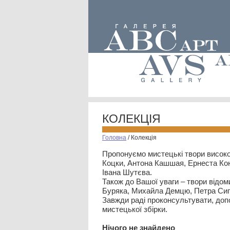
КОЛЕКЦІЯ
Головна
/
Колекція
Пропонуємо мистецькі твори високо
Коцки, Антона Кашшая, Ернеста Кон
Івана Шутєва.
Також до Вашої уваги – твори відом
Буряка, Михайла Демцю, Петра Сип
Завжди раді проконсультувати, допо
мистецької збірки.
Нiчого не знайдено