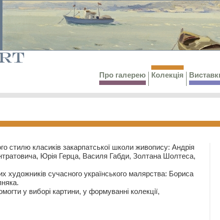
Про галерею
Колекція
Виставк
го стилю класиків закарпатської школи живопису: Андрія
тратовича, Юрія Герца, Василя Габди, Золтана Шолтеса,
их художників сучасного українського малярства: Бориса
няка.
могти у виборі картини, у формуванні колекції,