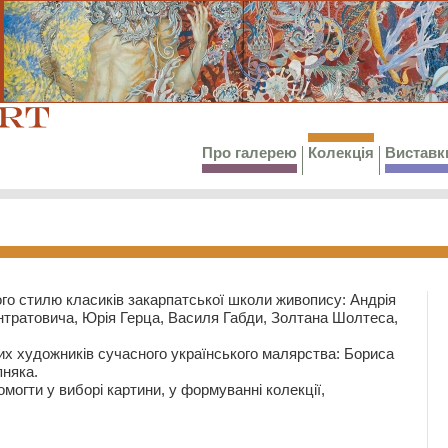
Про галерею
Колекція
Виставк
го стилю класиків закарпатської школи живопису: Андрія
тратовича, Юрія Герца, Василя Габди, Золтана Шолтеса,
их художників сучасного українського малярства: Бориса
няка.
могти у виборі картини, у формуванні колекції,