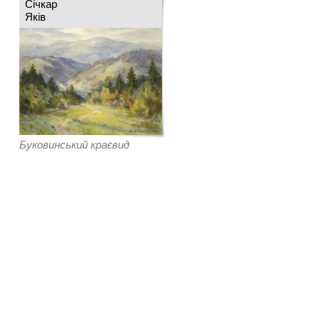
Січкар
Яків
Буковинський краєвид