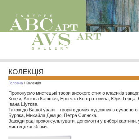
КОЛЕКЦІЯ
Головна
/
Колекція
Пропонуємо мистецькі твори високого стилю класиків закар
Коцки, Антона Кашшая, Ернеста Контратовича, Юрія Герца,
Івана Шутєва.
Також до Вашої уваги – твори відомих художників сучасного
Буряка, Михайла Демцю, Петра Сипняка.
Завжди раді проконсультувати, допомогти у виборі картини, 
мистецької збірки.