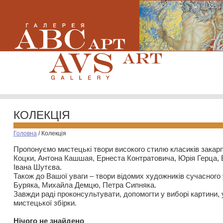
КОЛЕКЦІЯ
Головна
/
Колекція
Пропонуємо мистецькі твори високого стилю класиків закар
Коцки, Антона Кашшая, Ернеста Контратовича, Юрія Герца,
Івана Шутєва.
Також до Вашої уваги – твори відомих художників сучасного
Буряка, Михайла Демцю, Петра Сипняка.
Завжди раді проконсультувати, допомогти у виборі картини, 
мистецької збірки.
Нiчого не знайдено