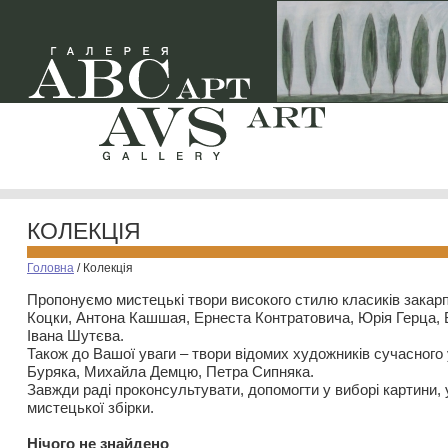
КОЛЕКЦІЯ
Головна
/
Колекція
Пропонуємо мистецькі твори високого стилю класиків закар
Коцки, Антона Кашшая, Ернеста Контратовича, Юрія Герца,
Івана Шутєва.
Також до Вашої уваги – твори відомих художників сучасного
Буряка, Михайла Демцю, Петра Сипняка.
Завжди раді проконсультувати, допомогти у виборі картини, 
мистецької збірки.
Нiчого не знайдено