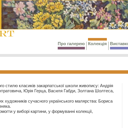
Про галерею
Колекція
Виставк
го стилю класиків закарпатської школи живопису: Андрія
тратовича, Юрія Герца, Василя Габди, Золтана Шолтеса,
их художників сучасного українського малярства: Бориса
няка.
могти у виборі картини, у формуванні колекції,