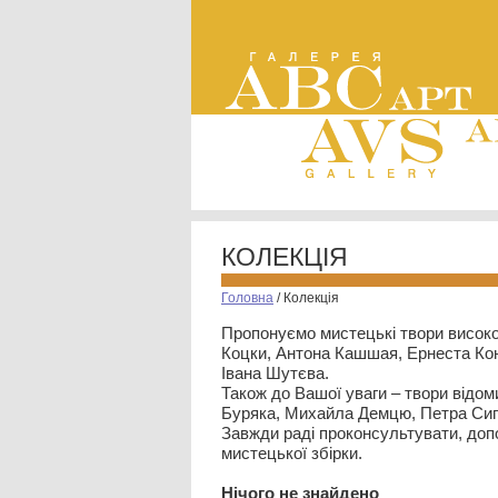
КОЛЕКЦІЯ
Головна
/
Колекція
Пропонуємо мистецькі твори високо
Коцки, Антона Кашшая, Ернеста Кон
Івана Шутєва.
Також до Вашої уваги – твори відом
Буряка, Михайла Демцю, Петра Сип
Завжди раді проконсультувати, допо
мистецької збірки.
Нiчого не знайдено