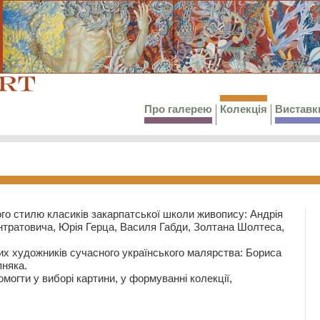
Про галерею
Колекція
Виставк
го стилю класиків закарпатської школи живопису: Андрія
тратовича, Юрія Герца, Василя Габди, Золтана Шолтеса,
их художників сучасного українського малярства: Бориса
няка.
могти у виборі картини, у формуванні колекції,