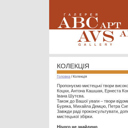
КОЛЕКЦІЯ
Головна
/
Колекція
Пропонуємо мистецькі твори високо
Коцки, Антона Кашшая, Ернеста Кон
Івана Шутєва.
Також до Вашої уваги – твори відом
Буряка, Михайла Демцю, Петра Сип
Завжди раді проконсультувати, допо
мистецької збірки.
Нiчого не знайдено