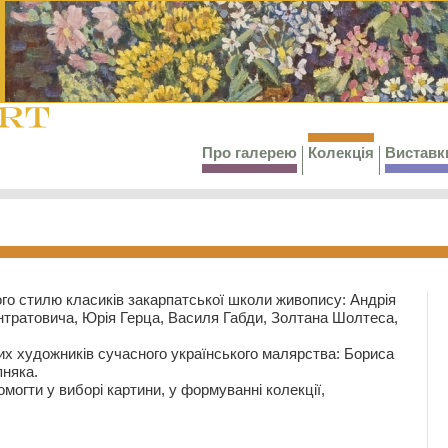
Про галерею
Колекція
Виставк
го стилю класиків закарпатської школи живопису: Андрія
тратовича, Юрія Герца, Василя Габди, Золтана Шолтеса,
их художників сучасного українського малярства: Бориса
няка.
могти у виборі картини, у формуванні колекції,