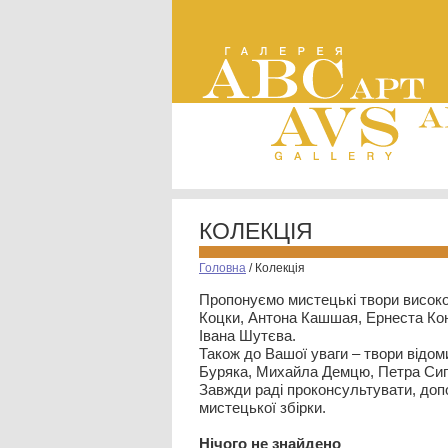
КОЛЕКЦІЯ
Головна
/
Колекція
Пропонуємо мистецькі твори високо
Коцки, Антона Кашшая, Ернеста Кон
Івана Шутєва.
Також до Вашої уваги – твори відом
Буряка, Михайла Демцю, Петра Сип
Завжди раді проконсультувати, допо
мистецької збірки.
Нiчого не знайдено