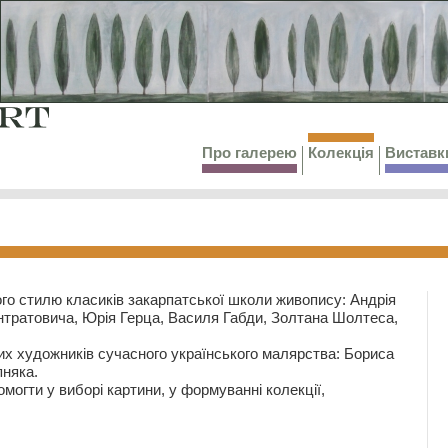
Про галерею
Колекція
Виставк
го стилю класиків закарпатської школи живопису: Андрія
тратовича, Юрія Герца, Василя Габди, Золтана Шолтеса,
их художників сучасного українського малярства: Бориса
няка.
могти у виборі картини, у формуванні колекції,