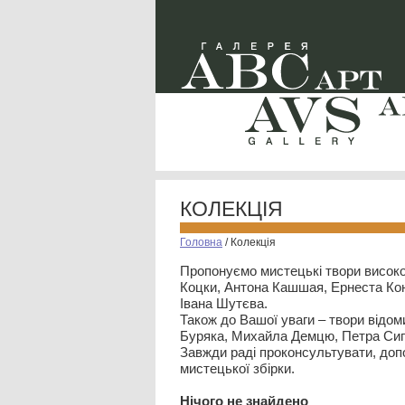
КОЛЕКЦІЯ
Головна
/
Колекція
Пропонуємо мистецькі твори високо
Коцки, Антона Кашшая, Ернеста Кон
Івана Шутєва.
Також до Вашої уваги – твори відом
Буряка, Михайла Демцю, Петра Сип
Завжди раді проконсультувати, допо
мистецької збірки.
Нiчого не знайдено