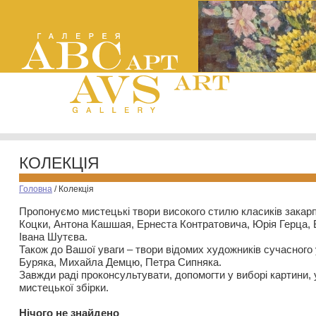
КОЛЕКЦІЯ
Головна
/
Колекція
Пропонуємо мистецькі твори високого стилю класиків закар
Коцки, Антона Кашшая, Ернеста Контратовича, Юрія Герца,
Івана Шутєва.
Також до Вашої уваги – твори відомих художників сучасного
Буряка, Михайла Демцю, Петра Сипняка.
Завжди раді проконсультувати, допомогти у виборі картини, 
мистецької збірки.
Нiчого не знайдено