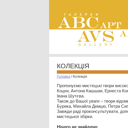
КОЛЕКЦІЯ
Головна
/
Колекція
Пропонуємо мистецькі твори високо
Коцки, Антона Кашшая, Ернеста Кон
Івана Шутєва.
Також до Вашої уваги – твори відом
Буряка, Михайла Демцю, Петра Сип
Завжди раді проконсультувати, допо
мистецької збірки.
Нiчого не знайдено