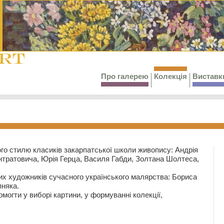
Про галерею
Колекція
Виставк
го стилю класиків закарпатської школи живопису: Андрія
тратовича, Юрія Герца, Василя Габди, Золтана Шолтеса,
их художників сучасного українського малярства: Бориса
няка.
могти у виборі картини, у формуванні колекції,