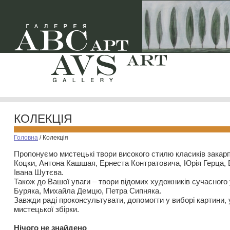
КОЛЕКЦІЯ
Головна
/
Колекція
Пропонуємо мистецькі твори високого стилю класиків закар
Коцки, Антона Кашшая, Ернеста Контратовича, Юрія Герца,
Івана Шутєва.
Також до Вашої уваги – твори відомих художників сучасного
Буряка, Михайла Демцю, Петра Сипняка.
Завжди раді проконсультувати, допомогти у виборі картини, 
мистецької збірки.
Нiчого не знайдено