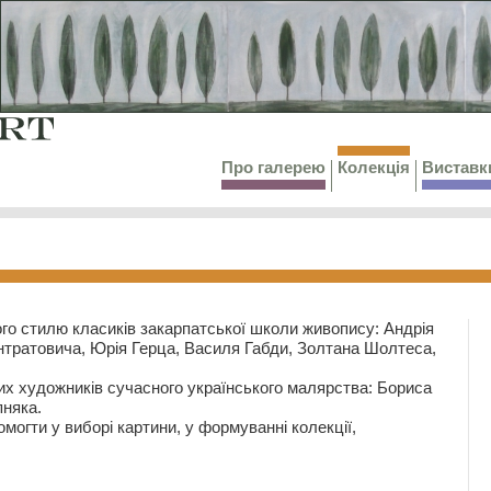
Про галерею
Колекція
Виставк
го стилю класиків закарпатської школи живопису: Андрія
тратовича, Юрія Герца, Василя Габди, Золтана Шолтеса,
их художників сучасного українського малярства: Бориса
няка.
могти у виборі картини, у формуванні колекції,