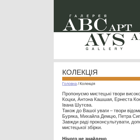
КОЛЕКЦІЯ
Головна
/
Колекція
Пропонуємо мистецькі твори високо
Коцки, Антона Кашшая, Ернеста Кон
Івана Шутєва.
Також до Вашої уваги – твори відом
Буряка, Михайла Демцю, Петра Сип
Завжди раді проконсультувати, допо
мистецької збірки.
Нiчого не знайдено