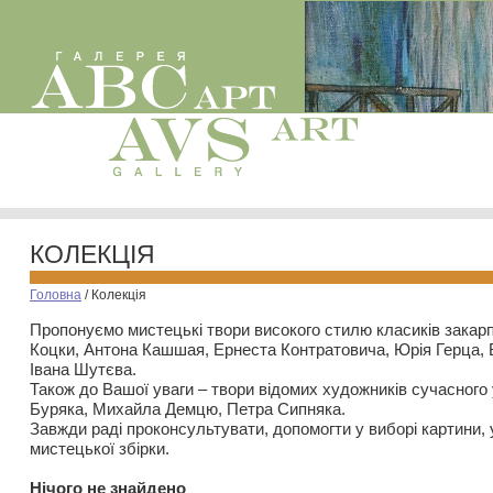
КОЛЕКЦІЯ
Головна
/
Колекція
Пропонуємо мистецькі твори високого стилю класиків закар
Коцки, Антона Кашшая, Ернеста Контратовича, Юрія Герца,
Івана Шутєва.
Також до Вашої уваги – твори відомих художників сучасного
Буряка, Михайла Демцю, Петра Сипняка.
Завжди раді проконсультувати, допомогти у виборі картини, 
мистецької збірки.
Нiчого не знайдено