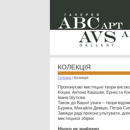
КОЛЕКЦІЯ
Головна
/
Колекція
Пропонуємо мистецькі твори високо
Коцки, Антона Кашшая, Ернеста Кон
Івана Шутєва.
Також до Вашої уваги – твори відом
Буряка, Михайла Демцю, Петра Сип
Завжди раді проконсультувати, допо
мистецької збірки.
Нiчого не знайдено