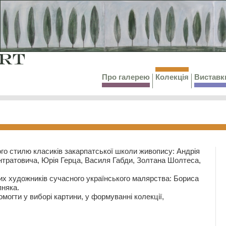
Про галерею
Колекція
Виставк
го стилю класиків закарпатської школи живопису: Андрія
тратовича, Юрія Герца, Василя Габди, Золтана Шолтеса,
их художників сучасного українського малярства: Бориса
няка.
могти у виборі картини, у формуванні колекції,