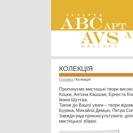
КОЛЕКЦІЯ
Головна
/
Колекція
Пропонуємо мистецькі твори високо
Коцки, Антона Кашшая, Ернеста Кон
Івана Шутєва.
Також до Вашої уваги – твори відом
Буряка, Михайла Демцю, Петра Сип
Завжди раді проконсультувати, допо
мистецької збірки.