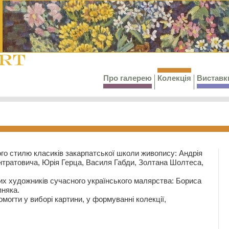
Про галерею
Колекція
Виставк
го стилю класиків закарпатської школи живопису: Андрія
тратовича, Юрія Герца, Василя Габди, Золтана Шолтеса,
их художників сучасного українського малярства: Бориса
няка.
могти у виборі картини, у формуванні колекції,