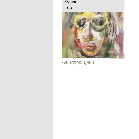
Кузик
Ігор
Автопортрет