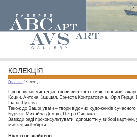
КОЛЕКЦІЯ
Головна
/
Колекція
Пропонуємо мистецькі твори високого стилю класиків закар
Коцки, Антона Кашшая, Ернеста Контратовича, Юрія Герца,
Івана Шутєва.
Також до Вашої уваги – твори відомих художників сучасного
Буряка, Михайла Демцю, Петра Сипняка.
Завжди раді проконсультувати, допомогти у виборі картини, 
мистецької збірки.
Нiчого не знайдено