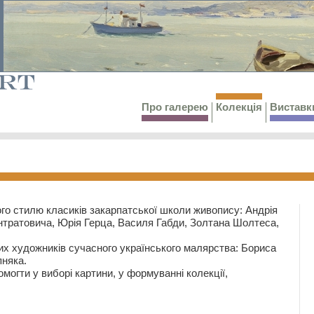
Про галерею
Колекція
Виставк
го стилю класиків закарпатської школи живопису: Андрія
тратовича, Юрія Герца, Василя Габди, Золтана Шолтеса,
их художників сучасного українського малярства: Бориса
няка.
могти у виборі картини, у формуванні колекції,