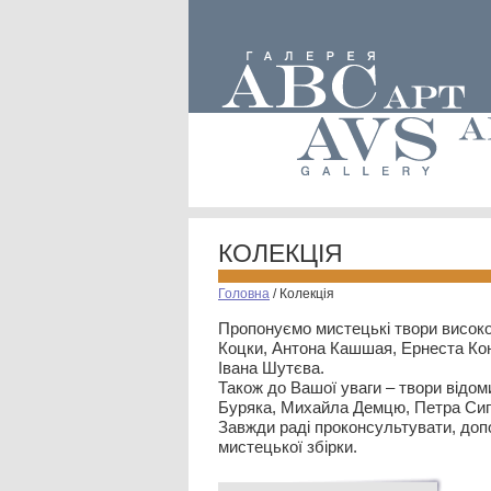
КОЛЕКЦІЯ
Головна
/
Колекція
Пропонуємо мистецькі твори високо
Коцки, Антона Кашшая, Ернеста Кон
Івана Шутєва.
Також до Вашої уваги – твори відом
Буряка, Михайла Демцю, Петра Сип
Завжди раді проконсультувати, допо
мистецької збірки.