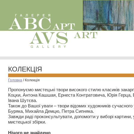
КОЛЕКЦІЯ
Головна
/
Колекція
Пропонуємо мистецькі твори високого стилю класиків закар
Коцки, Антона Кашшая, Ернеста Контратовича, Юрія Герца,
Івана Шутєва.
Також до Вашої уваги – твори відомих художників сучасного
Буряка, Михайла Демцю, Петра Сипняка.
Завжди раді проконсультувати, допомогти у виборі картини, 
мистецької збірки.
Нiчого не знайдено