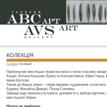
КОЛЕКЦІЯ
Головна
/
Колекція
Пропонуємо мистецькі твори високого стилю класиків закар
Коцки, Антона Кашшая, Ернеста Контратовича, Юрія Герца,
Івана Шутєва.
Також до Вашої уваги – твори відомих художників сучасного
Буряка, Михайла Демцю, Петра Сипняка.
Завжди раді проконсультувати, допомогти у виборі картини, 
мистецької збірки.
Нiчого не знайдено